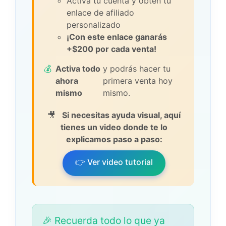
Activa tu cuenta y obtén tu
enlace de afiliado
personalizado
¡Con este enlace ganarás
+$200 por cada venta!
💰
Activa todo
y podrás hacer tu
ahora
primera venta hoy
mismo
mismo.
🎥
Si necesitas ayuda visual, aquí
tienes un video donde te lo
explicamos paso a paso:
👉 Ver video tutorial
🎉 Recuerda todo lo que ya